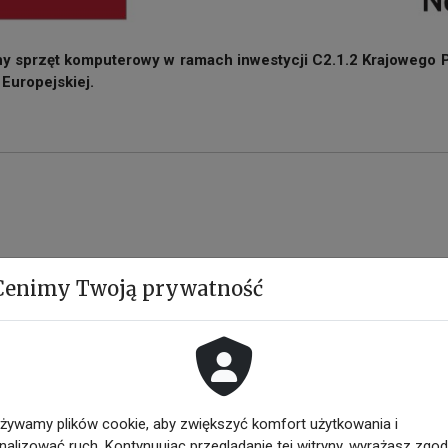
y sprzęt komputerowy w ramach inwestycji C2.1.2 Krajowego
Europejskiej.
Cenimy Twoją prywatność
żywamy plików cookie, aby zwiększyć komfort użytkowania i
nalizować ruch. Kontynuując przeglądanie tej witryny, wyrażasz zgo