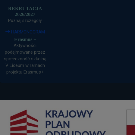
REKRUTACJA
2026/2027
Poznaj szczegóły
HARMONOGRAM
Erasmus +
Aktywności
podejmowane przez
społeczność szkolną
V Liceum w ramach
projektu Erasmus+