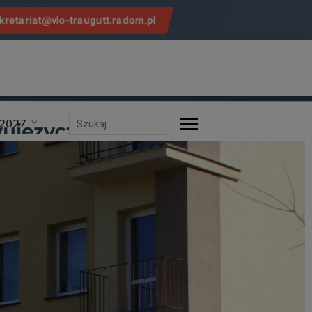
kretariat@vlo-traugutt.radom.pl
/2027
Szukaj