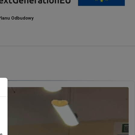
 Planu Odbudowy
dę