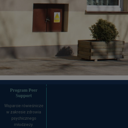
Konkurs TEST
YOURSELF
Program Peer
Support
Wsparcie rówieśnicze
w zakresie zdrowia
psychicznego
młodzieży.