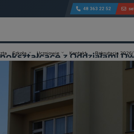
48 363 22 52
se
zta
Szkoła
Uczniowie
Kontakt
Rekrutacja 2026