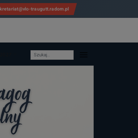
kretariat@vlo-traugutt.radom.pl
/2027
Szukaj