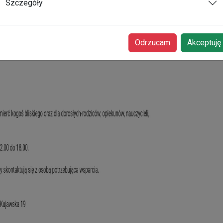
Szczegóły
Odrzucam
Akceptuję