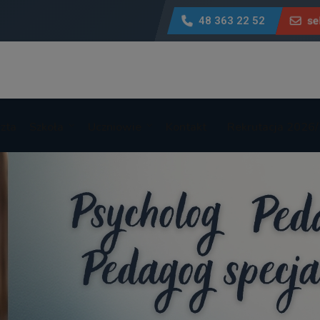
48 363 22 52
se
zta
Szkoła
Uczniowie
Kontakt
Rekrutacja 2026