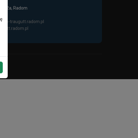
tta 52a, Radom
2 52
dę
@vlo-traugutt.radom.pl
augutt.radom.pl