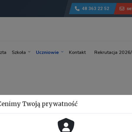
48 363 22 52
se
zta
Szkoła
Uczniowie
Kontakt
Rekrutacja 2026
Cenimy Twoją prywatność
V Liceum Ogólnokszta
ź z nami
Traugutta w Radomiu