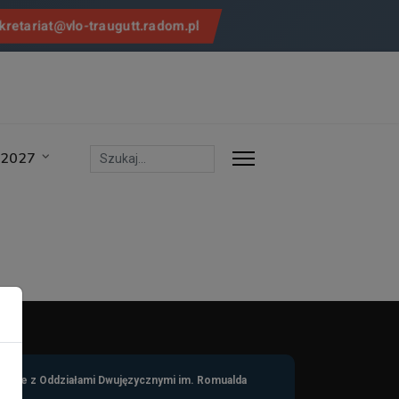
kretariat@vlo-traugutt.radom.pl
/2027
Szukaj
łcące z Oddziałami Dwujęzycznymi
im. Romualda