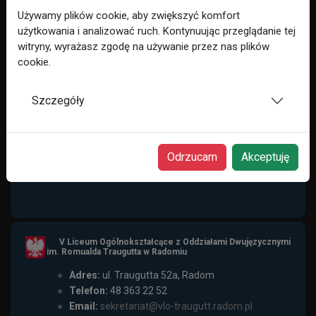
Używamy plików cookie, aby zwiększyć komfort
Polityka Prywatności
użytkowania i analizować ruch. Kontynuując przeglądanie tej
witryny, wyrażasz zgodę na używanie przez nas plików
RODO
cookie.
Cookie Policy
Szczegóły
Bądź z nami
Odrzucam
Akceptuję
V Liceum Ogólnokształcące z Oddziałami Dwujęzycznymi
im. Romualda Traugutta w Radomiu
Adres:
ul. Traugutta 52a, Radom
Telefon:
48 363 22 52
Email:
sekretariat@vlo-traugutt.radom.pl