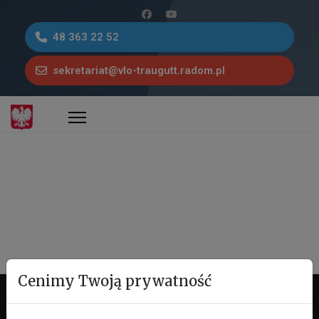
48 363 22 52
sekretariat@vlo-traugutt.radom.pl
Cenimy Twoją prywatność